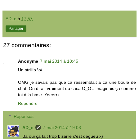
AD_e
à
17:57
Partager
27 commentaires:
Anonyme
7 mai 2014 à 18:45
Un striiiip \o/
OMG je savais pas que ça ressemblait à ça une boule de
chat. On dirait vraiment du caca O_O J'imaginais ça comme
toi à la base. Yeeerrk
Répondre
Réponses
AD_e
7 mai 2014 à 19:03
Ba oui ça fait trop bizarre c'est degueu x)