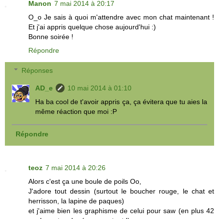
Manon
7 mai 2014 à 20:17
O_o Je sais à quoi m'attendre avec mon chat maintenant !
Et j'ai appris quelque chose aujourd'hui :)
Bonne soirée !
Répondre
Réponses
AD_e
10 mai 2014 à 01:10
Ha ba cool de t'avoir appris ça, ça évitera que tu aies la
même réaction que moi :P
Répondre
teoz
7 mai 2014 à 20:26
Alors c'est ça une boule de poils Oo,
J'adore tout dessin (surtout le boucher rouge, le chat et
herrisson, la lapine de paques)
et j'aime bien les graphisme de celui pour saw (en plus 42