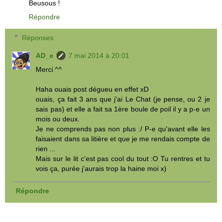
Beusous !
Répondre
Réponses
AD_e
7 mai 2014 à 20:01
Merci ^^
Haha ouais post dégueu en effet xD
ouais, ça fait 3 ans que j'ai Le Chat (je pense, ou 2 je
sais pas) et elle a fait sa 1ère boule de poil il y a p-e un
mois ou deux.
Je ne comprends pas non plus :/ P-e qu'avant elle les
faisaient dans sa litière et que je me rendais compte de
rien ...
Mais sur le lit c'est pas cool du tout :O Tu rentres et tu
vois ça, purée j'aurais trop la haine moi x)
Répondre