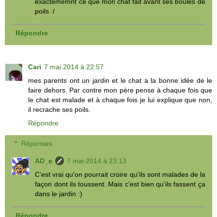
exactememnt ce que mon chat fait avant ses boules de
poils :/
Répondre
Cari
7 mai 2014 à 22:57
mes parents ont un jardin et le chat a la bonne idée de le
faire dehors. Par contre mon père pense à chaque fois que
le chat est malade et à chaque fois je lui explique que non,
il recrache ses poils.
Répondre
Réponses
AD_e
7 mai 2014 à 23:13
C'est vrai qu'on pourrait croire qu'ils sont malades de la
façon dont ils toussent. Mais c'est bien qu'ils fassent ça
dans le jardin :)
Répondre