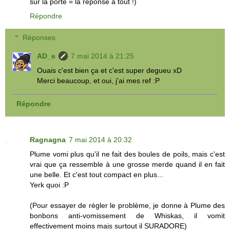
sur la porte = la réponse a tout !)
Répondre
Réponses
AD_e
7 mai 2014 à 21:25
Ouais c'est bien ça et c'est super degueu xD
Merci beaucoup, et oui, j'ai mes ref :P
Répondre
Ragnagna
7 mai 2014 à 20:32
Plume vomi plus qu'il ne fait des boules de poils, mais c'est
vrai que ça ressemble à une grosse merde quand il en fait
une belle. Et c'est tout compact en plus...
Yerk quoi :P
(Pour essayer de régler le problème, je donne à Plume des
bonbons anti-vomissement de Whiskas, il vomit
effectivement moins mais surtout il SURADORE)