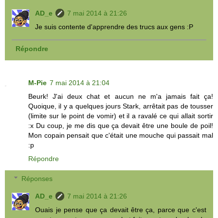
AD_e
7 mai 2014 à 21:26
Je suis contente d'apprendre des trucs aux gens :P
Répondre
M-Pie
7 mai 2014 à 21:04
Beurk! J'ai deux chat et aucun ne m'a jamais fait ça!
Quoique, il y a quelques jours Stark, arrêtait pas de tousser
(limite sur le point de vomir) et il a ravalé ce qui allait sortir
:x Du coup, je me dis que ça devait être une boule de poil!
Mon copain pensait que c'était une mouche qui passait mal
:p
Répondre
Réponses
AD_e
7 mai 2014 à 21:26
Ouais je pense que ça devait être ça, parce que c'est