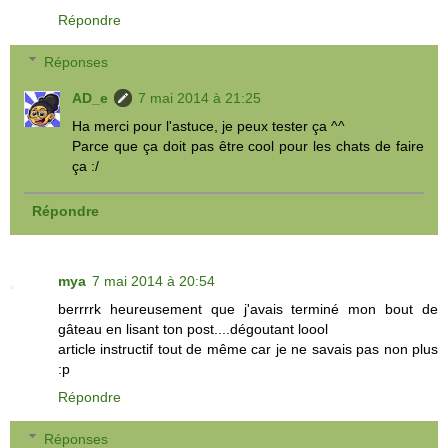
Répondre
Réponses
AD_e
7 mai 2014 à 21:25
Ha merci pour l'astuce, je peux tester ça ^^
Parce que ça doit pas être cool pour les chats de faire
ça :/
Répondre
mya
7 mai 2014 à 20:54
berrrrk heureusement que j'avais terminé mon bout de
gâteau en lisant ton post....dégoutant loool
article instructif tout de même car je ne savais pas non plus
:p
Répondre
Réponses