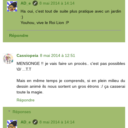
AD_e
8 mai 2014 à 14:14
Ha oui, c'est tout de suite plus pratique avec un jardin
:)
Youhou, vive le Roi Lion :P
Répondre
Cassiopeia
8 mai 2014 à 12:51
MENSONGE !! je vais faire un procès.. c'est pas possibles
\0/ ...T.T
Mais en même temps je comprends, si en plein milieu du
dessin animé ils nous sortent un gros étrons :/ ça casserai
toute la magie.
Répondre
Réponses
AD_e
8 mai 2014 à 14:14